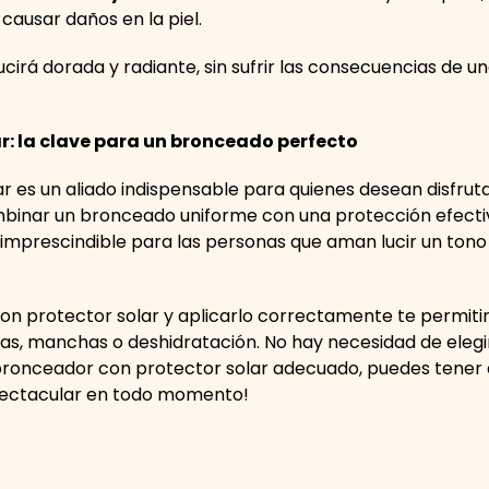
causar daños en la piel.
lucirá dorada y radiante, sin sufrir las consecuencias de u
r: la clave para un bronceado perfecto
 es un aliado indispensable para quienes desean disfrutar 
binar un bronceado uniforme con una protección efectiv
 imprescindible para las personas que aman lucir un to
on protector solar y aplicarlo correctamente te permiti
ras, manchas o deshidratación. No hay necesidad de eleg
l bronceador con protector solar adecuado, puedes tener 
spectacular en todo momento!