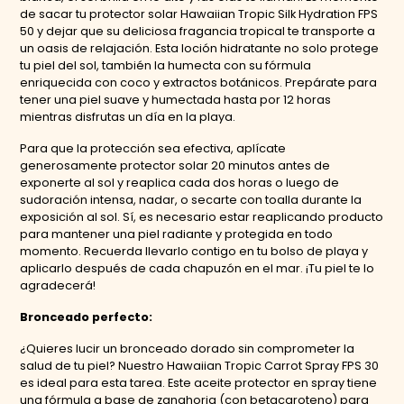
de sacar tu protector solar Hawaiian Tropic Silk Hydration FPS
50 y dejar que su deliciosa fragancia tropical te transporte a
un oasis de relajación. Esta loción hidratante no solo protege
tu piel del sol, también la humecta con su fórmula
enriquecida con coco y extractos botánicos. Prepárate para
tener una piel suave y humectada hasta por 12 horas
mientras disfrutas un día en la playa.
Para que la protección sea efectiva, aplícate
generosamente protector solar 20 minutos antes de
exponerte al sol y reaplica cada dos horas o luego de
sudoración intensa, nadar, o secarte con toalla durante la
exposición al sol. Sí, es necesario estar reaplicando producto
para mantener una piel radiante y protegida en todo
momento. Recuerda llevarlo contigo en tu bolso de playa y
aplicarlo después de cada chapuzón en el mar. ¡Tu piel te lo
agradecerá!
Bronceado perfecto:
¿Quieres lucir un bronceado dorado sin comprometer la
salud de tu piel? Nuestro Hawaiian Tropic Carrot Spray FPS 30
es ideal para esta tarea. Este aceite protector en spray tiene
una fórmula a base de zanahoria (con betacaroteno) para