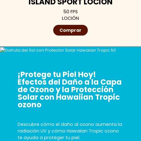
ISLAND SPORT LOCIÓN
50 FPS
LOCIÓN
Comprar
¡Protege tu Piel Hoy!
Efectos del Daño a la Capa
de Ozono y la Protección
Solar con Hawaiian Tropic
ozono
Descubre cómo el daño al ozono aumenta la
radiación UV y cómo Hawaiian Tropic ozono
te ayuda a proteger tu piel.