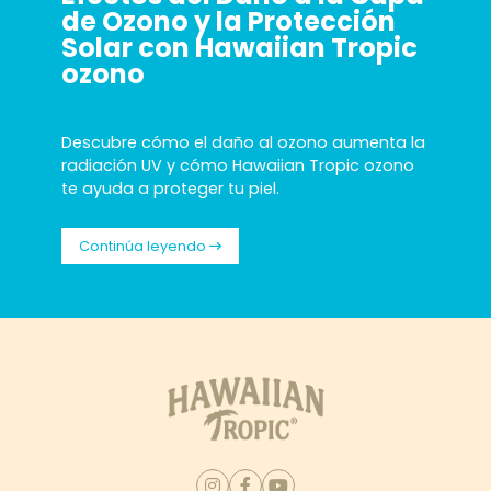
de Ozono y la Protección
Solar con Hawaiian Tropic
ozono
Descubre cómo el daño al ozono aumenta la
radiación UV y cómo Hawaiian Tropic ozono
te ayuda a proteger tu piel.
Continúa leyendo