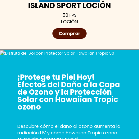
ISLAND SPORT LOCIÓN
50 FPS
LOCIÓN
Comprar
¡Protege tu Piel Hoy!
Efectos del Daño a la Capa
de Ozono y la Protección
Solar con Hawaiian Tropic
ozono
Descubre cómo el daño al ozono aumenta la
radiación UV y cómo Hawaiian Tropic ozono