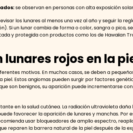
tados:
se observan en personas con alta exposición solar
isar los lunares al menos una vez al año y seguir la regl
ón). Si un lunar cambia de forma o color, sangra o pica, s
atada y protegida con productos como los de Hawaiian Tr
 lunares rojos en la pi
diferentes motivos. En muchos casos, se deben a pequeño
 la piel. Estos angiomas pueden surgir por factores genéti
que son benignos, su aparición puede incrementarse con 
nte en la salud cutánea. La radiación ultravioleta daña l
 puede favorecer la aparición de lunares y manchas. Por e
recomienda usar bloqueadores de amplio espectro, reapli
 reparen la barrera natural de la piel después de la exp