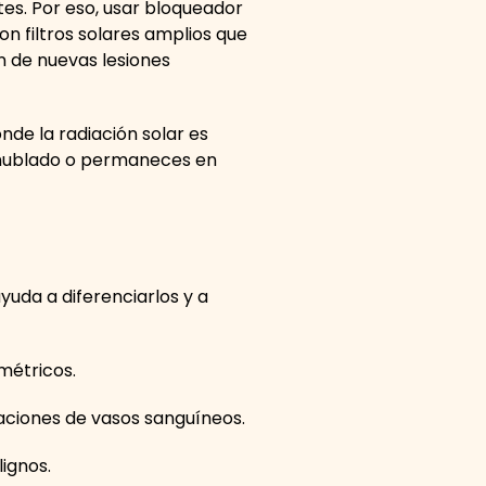
tes. Por eso, usar bloqueador
n filtros solares amplios que
n de nuevas lesiones
nde la radiación solar es
á nublado o permaneces en
yuda a diferenciarlos y a
métricos.
taciones de vasos sanguíneos.
lignos.