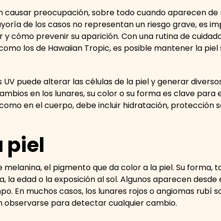
eden causar preocupación, sobre todo cuando aparecen d
ayoría de los casos no representan un riesgo grave, es i
ar y cómo prevenir su aparición. Con una rutina de cuidad
como los de Hawaiian Tropic, es posible mantener la piel 
s UV puede alterar las células de la piel y generar diver
cambios en los lunares, su color o su forma es clave para 
 como en el cuerpo, debe incluir hidratación, protección s
 piel
 melanina, el pigmento que da color a la piel. Su forma,
, la edad o la exposición al sol. Algunos aparecen desde
mpo. En muchos casos, los lunares rojos o angiomas rubí s
n observarse para detectar cualquier cambio.